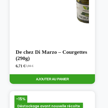
De chez Di Marzo – Courgettes
(290g)
6,71
€
7,90
€
Le
Le
prix
prix
initial
actuel
AJOUTER AU PANIER
était :
est :
7,90 €.
6,71 €.
-15%
Déstockage avant nouvelle récolte