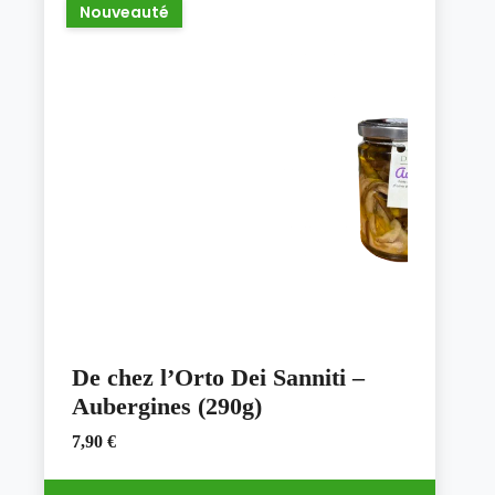
Les
Nouveauté
options
peuvent
être
choisies
sur
la
page
du
produit
De chez l’Orto Dei Sanniti –
Aubergines (290g)
7,90
€