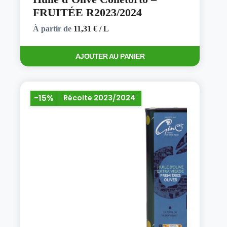
FRUITÉE R2023/2024
À partir de
11,31
€
/ L
Ce
AJOUTER AU PANIER
produit
a
plusieurs
variations.
Les
-15%
Récolte 2023/2024
options
peuvent
être
choisies
sur
la
page
du
produit