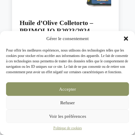
Huile d’Olive Colletorto –
PRIMOLIO R2023/2024
Gérer le consentement
À partir de
12,16
€
/ L
Pour offrir les meilleures expériences, nous utilisons des technologies telles que les
Ce
cookies pour stocker et/ou accéder aux informations des appareils. Le fait de consentir
AJOUTER AU PANIER
produit
à ces technologies nous permettra de traiter des données telles que le comportement de
a
navigation ou les ID uniques sur ce site. Le fait de ne pas consentir ou de retirer son
plusieurs
consentement peut avoir un effet négatif sur certaines caractéristiques et fonctions.
variations.
Les
Produit phare
options
Accepter
peuvent
être
choisies
Refuser
sur
la
Voir les préférences
page
du
Politique de cookies
produit