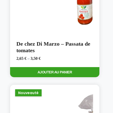
De chez Di Marzo – Passata de
tomates
2,65
€
–
3,50
€
Ce
AJOUTER AU PANIER
produit
a
plusieurs
variations.
Les
Nouveauté
options
peuvent
être
choisies