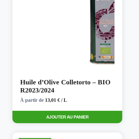
Huile d’Olive Colletorto – BIO
R2023/2024
À partir de
13,01
€
/ L
Ce
AJOUTER AU PANIER
produit
a
plusieurs
variations.