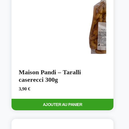
sur
la
page
du
produit
Maison Pandi – Taralli
caserecci 300g
3,90
€
AJOUTER AU PANIER