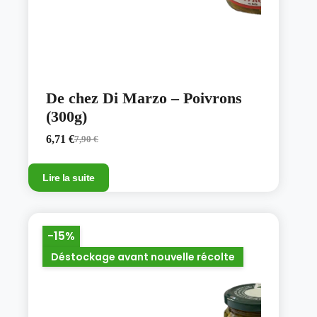
De chez Di Marzo – Poivrons
(300g)
6,71
€
7,90
€
Le
Le
prix
prix
initial
actuel
Lire la suite
était :
est :
7,90 €.
6,71 €.
-15%
Déstockage avant nouvelle récolte