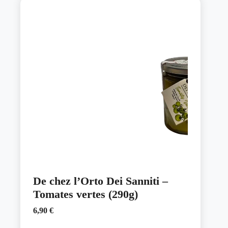
variations.
Les
options
peuvent
être
choisies
sur
la
page
du
produit
De chez l’Orto Dei Sanniti –
Tomates vertes (290g)
6,90
€