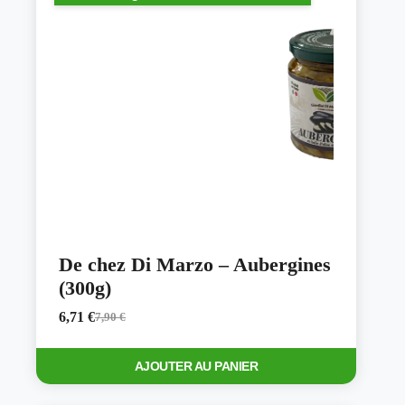
De chez Di Marzo – Aubergines
(300g)
6,71
€
7,90
€
Le
Le
prix
prix
initial
actuel
AJOUTER AU PANIER
était :
est :
7,90 €.
6,71 €.