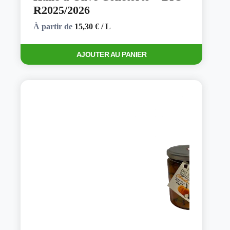
R2025/2026
À partir de
15,30
€
/ L
Ce
AJOUTER AU PANIER
produit
a
plusieurs
variations.
Les
options
peuvent
être
choisies
sur
la
page
du
produit