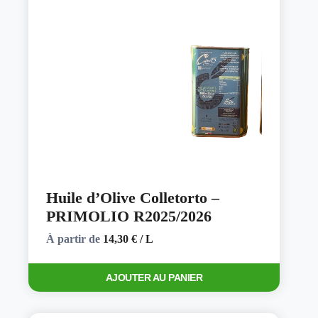
Huile d’Olive Colletorto –
PRIMOLIO R2025/2026
À partir de
14,30
€
/ L
Ce
AJOUTER AU PANIER
produit
a
plusieurs