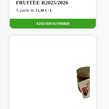
FRUITÉE R2025/2026
À partir de
13,30
€
/ L
Ce
AJOUTER AU PANIER
produit
a
plusieurs
variations.
Les
options
peuvent
être
choisies
sur
la
page
du
produit