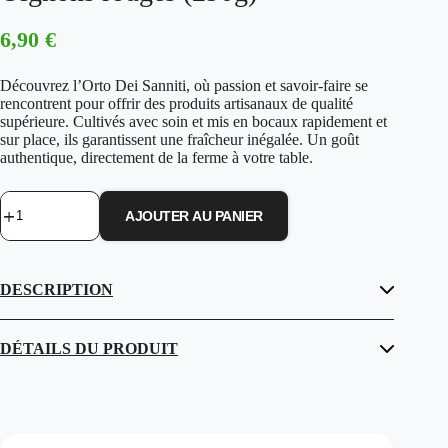
6,90
€
Découvrez l’Orto Dei Sanniti, où passion et savoir-faire se
rencontrent pour offrir des produits artisanaux de qualité
supérieure. Cultivés avec soin et mis en bocaux rapidement et
sur place, ils garantissent une fraîcheur inégalée. Un goût
authentique, directement de la ferme à votre table.
AJOUTER AU PANIER
quantité
de
De
chez
DESCRIPTION
l'Orto
Dei
Sanniti
-
DÉTAILS DU PRODUIT
Oignons
rouges
(290g)