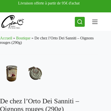
Passer
Livraison offerte à partir de 95€ d'achat
au
contenu
Accueil
»
Boutique
»
De chez l’Orto Dei Sanniti – Oignons
rouges (290g)
De chez l’Orto Dei Sanniti –
Oignons rouges (290g)