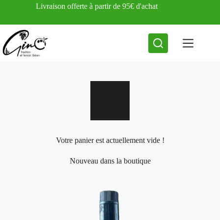
Passer
Livraison offerte à partir de 95€ d'achat
au
contenu
Votre panier est actuellement vide !
Nouveau dans la boutique