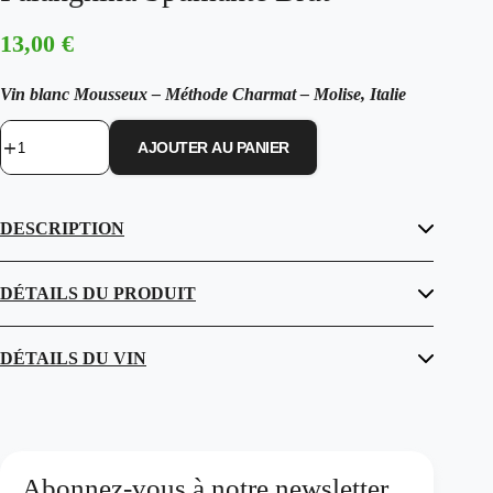
13,00
€
Vin blanc Mousseux – Méthode Charmat – Molise, Italie
AJOUTER AU PANIER
quantité
de
Cantine
Salvatore
DESCRIPTION
–
"NYSIAS"
Falanghina
Spumante
DÉTAILS DU PRODUIT
Brut
DÉTAILS DU VIN
Abonnez-vous à notre newsletter