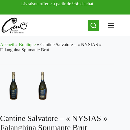
Passer
Livraison offerte à partir de 95€ d'achat
au
contenu
Accueil
»
Boutique
»
Cantine Salvatore – « NYSIAS »
Falanghina Spumante Brut
Cantine Salvatore – « NYSIAS »
Falanghina Spumante Brut