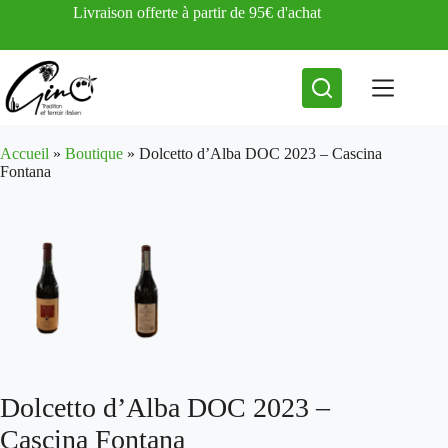
Passer
Livraison offerte à partir de 95€ d'achat
au
contenu
Accueil
»
Boutique
»
Dolcetto d’Alba DOC 2023 – Cascina
Fontana
Dolcetto d’Alba DOC 2023 –
Cascina Fontana