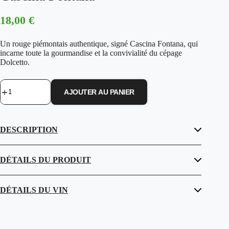
18,00
€
Un rouge piémontais authentique, signé Cascina Fontana, qui
incarne toute la gourmandise et la convivialité du cépage
Dolcetto.
AJOUTER AU PANIER
quantité
de
Dolcetto
d’Alba
DESCRIPTION
DOC
2023
–
Cascina
DÉTAILS DU PRODUIT
Fontana
DÉTAILS DU VIN