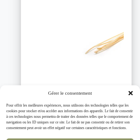
être
choisies
sur
la
page
du
produit
De chez Testa – Spaghettoni Bio
Gérer le consentement
(500g)
Pour offrir les meilleures expériences, nous utilisons des technologies telles que les
3,50
€
cookies pour stocker et/ou accéder aux informations des appareils. Le fait de consentir
à ces technologies nous permettra de traiter des données telles que le comportement de
navigation ou les ID uniques sur ce site. Le fait de ne pas consentir ou de retirer son
AJOUTER AU PANIER
consentement peut avoir un effet négatif sur certaines caractéristiques et fonctions.