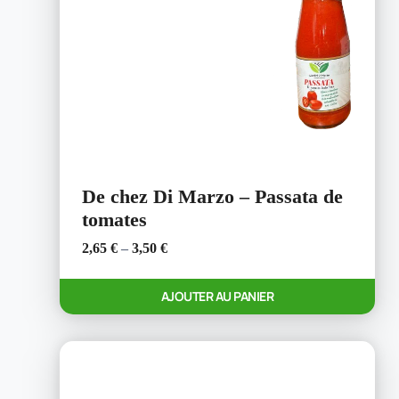
De chez Di Marzo – Passata de
tomates
2,65
€
–
3,50
€
Ce
AJOUTER AU PANIER
produit
a
plusieurs
variations.
Les
options
peuvent