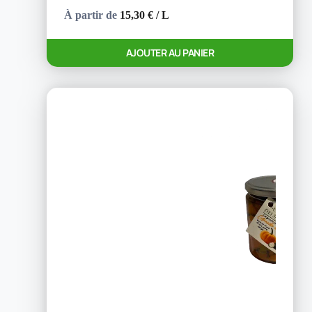
À partir de
15,30
€
/ L
Ce
AJOUTER AU PANIER
produit
a
plusieurs
variations.
Les
options
peuvent
être
choisies
sur
la
page
du
produit