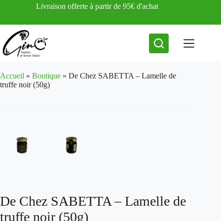
Passer
Livraison offerte à partir de 95€ d'achat
au
contenu
Accueil
»
Boutique
»
De Chez SABETTA – Lamelle de
truffe noir (50g)
De Chez SABETTA – Lamelle de
truffe noir (50g)