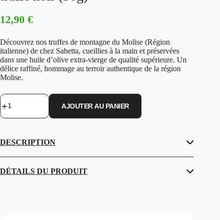
12,90
€
Découvrez nos truffes de montagne du Molise (Région
italienne) de chez Sabetta, cueillies à la main et préservées
dans une huile d’olive extra-vierge de qualité supérieure. Un
délice raffiné, hommage au terroir authentique de la région
Molise.
AJOUTER AU PANIER
quantité
de
De
Chez
DESCRIPTION
SABETTA
-
Lamelle
de
DÉTAILS DU PRODUIT
truffe
noir
(50g)