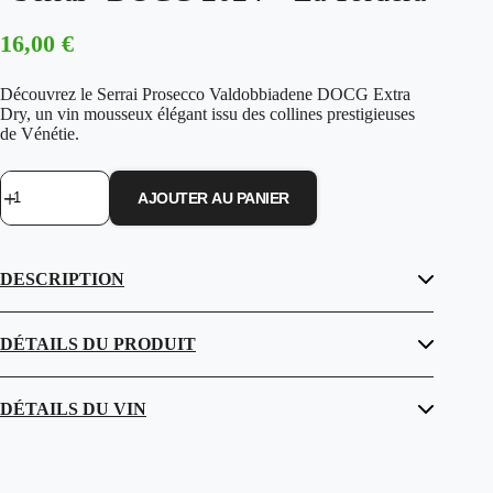
16,00
€
Découvrez le Serrai Prosecco Valdobbiadene DOCG Extra
Dry, un vin mousseux élégant issu des collines prestigieuses
de Vénétie.
AJOUTER AU PANIER
quantité
de
Prosecco
Valdobbiadene
DESCRIPTION
Extra
Dry
“Serrai”
DOCG
DÉTAILS DU PRODUIT
2024
-
La
DÉTAILS DU VIN
Tordera