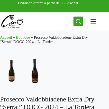
Passer
Livraison offerte à partir de 95€ d'achat
au
contenu
Accueil
»
Boutique
»
Prosecco Valdobbiadene Extra Dry
“Serrai” DOCG 2024 – La Tordera
Prosecco Valdobbiadene Extra Dry
“Serrai” DOCG 2024 – La Tordera