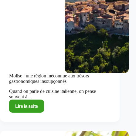
Molise : une région méconnue aux trésors
gastronomiques insoupçonnés
Quand on parle de cuisine italienne, on pense
souvent à…
Lire la suite
Molise
:
une
région
méconnue