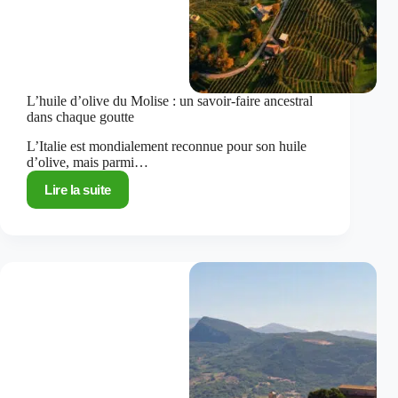
L’huile d’olive du Molise : un savoir-faire ancestral
dans chaque goutte
L’Italie est mondialement reconnue pour son huile
d’olive, mais parmi…
Lire la suite
L’huile
d’olive
du
Molise
:
un
savoir-
faire
ancestral
dans
chaque
goutte