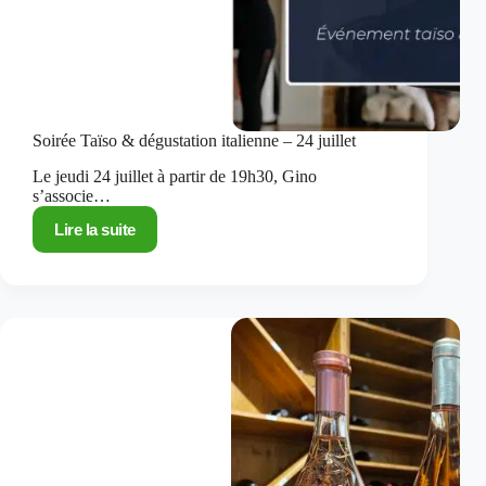
Soirée Taïso & dégustation italienne – 24 juillet
Le jeudi 24 juillet à partir de 19h30, Gino
s’associe…
Lire la suite
Soirée
Taïso
&
dégustation
italienne
–
24
juillet