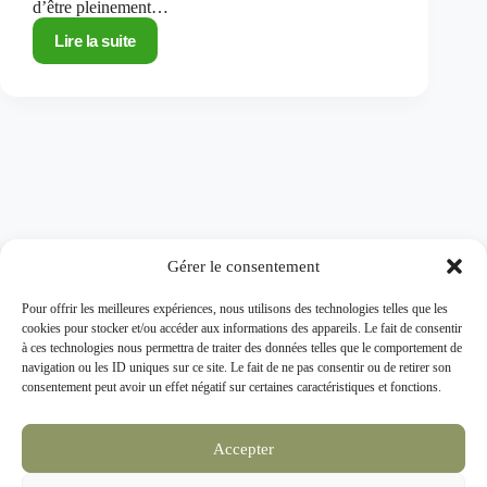
d’être pleinement…
Lire la suite
Comment
bien
déguster
un
vin
du
Molise ?
Guide
pour
les
amateurs
Gérer le consentement
de
vin
Pour offrir les meilleures expériences, nous utilisons des technologies telles que les
cookies pour stocker et/ou accéder aux informations des appareils. Le fait de consentir
à ces technologies nous permettra de traiter des données telles que le comportement de
navigation ou les ID uniques sur ce site. Le fait de ne pas consentir ou de retirer son
consentement peut avoir un effet négatif sur certaines caractéristiques et fonctions.
Découvrez le meilleur du Molise : huiles d’olive, pâtes
artisanales, vins et spécialités locales, sélectionnés avec
Accepter
soin et disponibles en édition limitée à chaque nouvelle
saison.