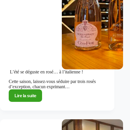
L’été se déguste en rosé… à l’italienne !
Cette saison, laissez-vous séduire par trois rosés
d’exception, chacun exprimant…
Lire la suite
L’été
se
déguste
en
rosé…
à