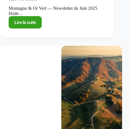
Montagne & Or Vert — Newsletter de Juin 2025
Huile…
Lire la suite
Rareté
absolue
:
notre
huile
d’olive
de
montagne
à
0,20%
d’acidité