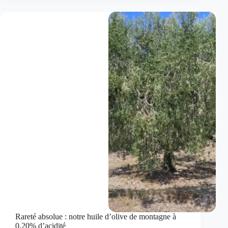
:
l’authenticité
du
Molise
chez
Gino
Terroir
Italien
Rareté absolue : notre huile d’olive de montagne à
0,20% d’acidité