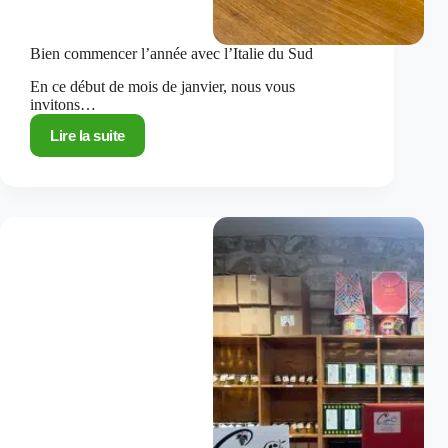
Bien commencer l’année avec l’Italie du Sud
En ce début de mois de janvier, nous vous
invitons…
Lire la suite
Bien
commencer
l’année
avec
l’Italie
du
Sud