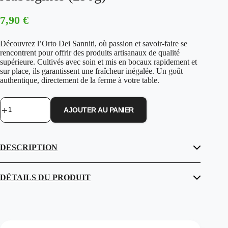
7,90
€
Découvrez l’Orto Dei Sanniti, où passion et savoir-faire se
rencontrent pour offrir des produits artisanaux de qualité
supérieure. Cultivés avec soin et mis en bocaux rapidement et
sur place, ils garantissent une fraîcheur inégalée. Un goût
authentique, directement de la ferme à votre table.
AJOUTER AU PANIER
quantité
de
De
chez
DESCRIPTION
l'Orto
Dei
Sanniti
-
DÉTAILS DU PRODUIT
Aubergines
(290g)