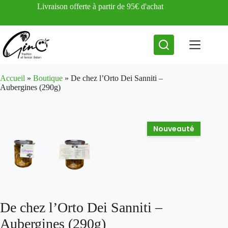
Passer
Livraison offerte à partir de 95€ d'achat
au
contenu
Accueil
»
Boutique
»
De chez l’Orto Dei Sanniti –
Aubergines (290g)
Nouveauté
De chez l’Orto Dei Sanniti –
Aubergines (290g)