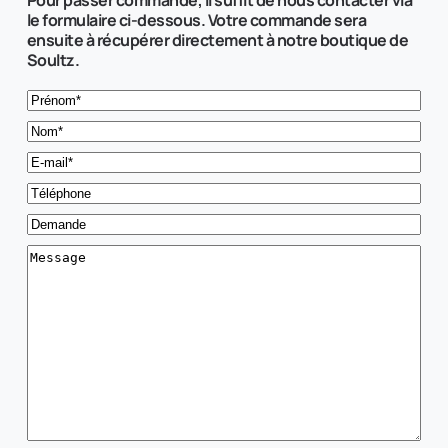
Pour passer commande, il suffit de nous contacter via 
le formulaire ci-dessous. Votre commande sera 
ensuite à récupérer directement à notre boutique de 
Soultz.
Prénom
*
Nom
*
E-
mail
*
Téléphone
Demande
Message